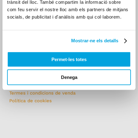
trànsit del lloc. També compartim la informació sobre
com feu servir el nostre lloc amb els partners de mitjans
Carrer Major, 77
socials, de publicitat i d'anàlisis amb qui col·laborem.
25700 La Seu d'Urgell
Catalunya - Espanya
Mostrar-ne els detalls
Dll a Dv: 9.00-14.00
(tardes amb cita prèvia)
Ds: 11.00-13.00
Permet-les totes
Dg: tancat
Denega
Política de privacitat
Termes i condicions de venda
Política de cookies