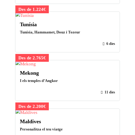
Des de 1.224€
Tunísia
Tunísia, Hammamet, Douz i Tozeur
6 dies
Des de 2.765€
Mekong
I els temples d’Angkor
11 dies
Des de 2.200€
Maldives
Personalitza el teu viatge