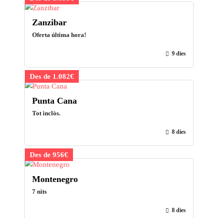
Zanzibar
Oferta última hora!
9 dies
Des de 1.082€
Punta Cana
Tot inclòs.
8 dies
Des de 956€
Montenegro
7 nits
8 dies