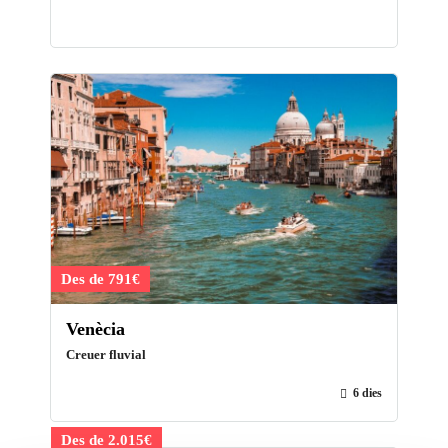
Des de 791€
Venècia
Creuer fluvial
6 dies
Des de 2.015€