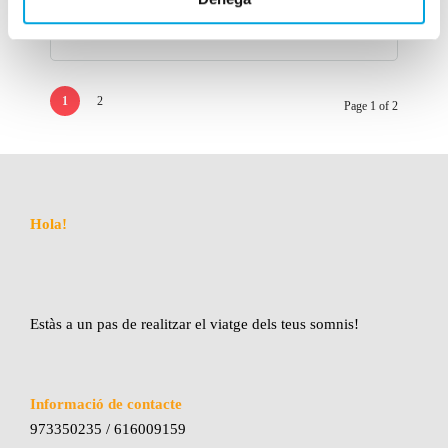
8 dies
1
2
Page 1 of 2
Hola!
Estàs a un pas de realitzar el viatge dels teus somnis!
Informació de contacte
973350235 / 616009159